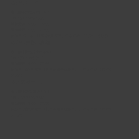
なかのZERO
東京都中野区中野2-9-7
TEL :
03-5340-5000
電話受付 : 9:00 ~ 19:00
開館時間 : 9:00 ~ 22:00
休館日 : 2・6・11月第4月曜日、年末年始（12/29 ~ 01/03）
なかの芸能小劇場
東京都中野区中野5-68-7
TEL :
03-5380-0931
開館時間 : 9:00 ~ 22:00
休館日 : 第3月曜日（祝日の場合は翌日）、年末年始（12/29 ~
01/03）
野方区民ホール
東京都中野区野方5-3-1
TEL :
03-3310-3861
開館時間 : 9:00 ~ 22:00
休館日 : 第2月曜日（祝日の場合は翌日）、年末年始（12/29 ~
01/03）