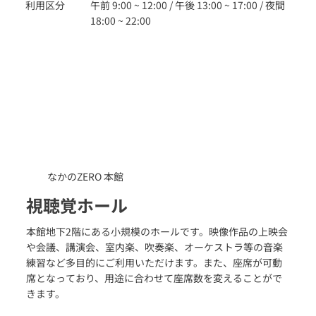
利用区分
午前 9:00 ~ 12:00 / 午後 13:00 ~ 17:00 / 夜間
ホールの客席部分の奥行が浅いので、後部の客席や2階席で
18:00 ~ 22:00
も舞台が近くに見えるという特徴があります。
2016年度の大規模改修工事により、大ホールは、舞台音響
設備を一新いたしました。客席のどこでも舞台上の音がよ
く聞こえ、大音量を出した際のひび割れもなくなります。
また、客席照明もLED化し、省エネ化を図るとともに客席
が明るくなり、手元の資料等が見えやすくなりました。
より快適に多目的にご利用いただけるようにリニューアル
したホールをぜひご利用ください。
なかのZERO 本館
休館日 : 2・6・11月第4月曜日、年末年始（12月29日～1月
3日）
視聴覚ホール
※車イス席4席、難聴者用補助装置（誘導磁気ループ方
本館地下2階にある小規模のホールです。映像作品の上映会
式）、親子室有り。
や会議、講演会、室内楽、吹奏楽、オーケストラ等の音楽
練習など多目的にご利用いただけます。また、座席が可動
席となっており、用途に合わせて座席数を変えることがで
きます。