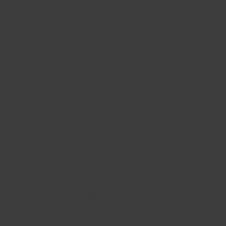
休館日 : 第3月曜日（祝日の場合は翌日）、年末年始（12/29 ~
01/03）
野方区民ホール
東京都中野区野方5-3-1
TEL :
03-3310-3861
開館時間 : 9:00 ~ 22:00
休館日 : 第2月曜日（祝日の場合は翌日）、年末年始（12/29 ~
01/03）
​運営：
中野区文化施設 指定管理者 なかの応援パートナーズ
© 2026 Naka-lab. (ナカラボ)