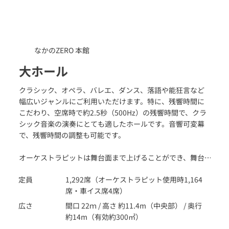
なかのZERO 本館
大ホール
クラシック、オペラ、バレエ、ダンス、落語や能狂言など
幅広いジャンルにご利用いただけます。特に、残響時間に
こだわり、空席時で約2.5秒（500Hz）の残響時間で、クラ
シック音楽の演奏にとても適したホールです。音響可変幕
で、残響時間の調整も可能です。
オーケストラピットは舞台面まで上げることができ、舞台
上を広く使用し、演出面でさまざまな応用が可能です。
定員
1,292席（オーケストラピット使用時1,164
ブルーレイ、ハイビジョン対応のプロジェクターやスクリ
席・車イス席4席）
ーンなどの付帯設備も充実しており、また、5.1CHの迫力あ
るサラウンド音響を備えています。セミナーや研修会など
広さ
間口 22ｍ / 高さ 約11.4m（中央部） / 奥行
の会社イベントや式典、講演会、上映会なども多くご利用
約14m（有効約300㎡）
いただけます。