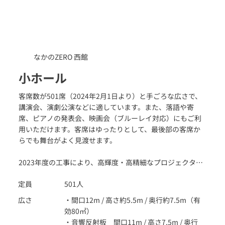
なかのZERO 西館
小ホール
客席数が501席（2024年2月1日より）と手ごろな広さで、
講演会、演劇公演などに適しています。また、落語や寄
席、ピアノの発表会、映画会（ブルーレイ対応）にもご利
用いただけます。客席はゆったりとして、最後部の客席か
らでも舞台がよく見渡せます。
2023年度の工事により、高輝度・高精細なプロジェクター
への更新、経年劣化した音響・照明設備の機器更新を行い
定員
501人
ました。また、車いすの専用エリアの設置、トイレ改修等
も行っております。リニューアルされたホールをぜひご利
広さ
・間口12m / 高さ約5.5m / 奥行約7.5m（有
用ください。
効80㎡）
・音響反射板 間口11m / 高さ7.5m / 奥行