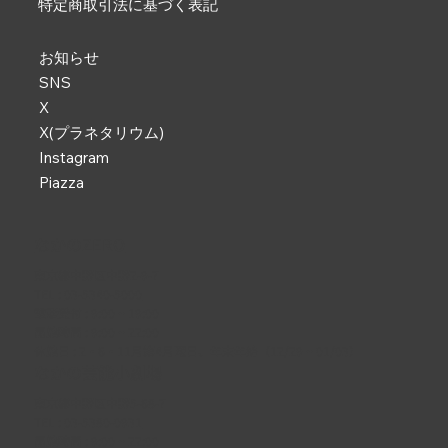
特定商取引法に基づく表記
お知らせ
SNS
X
X(プラネタリウム)
Instagram
Piazza
なかのZERO
東京都中野区中野2-9-7
TEL :
03-5340-5000
電話受付 : 9:00 ~ 19:00
開館時間 : 9:00 ~ 22:00
休館日 : 2・6・11月第4月曜日、年末年始（12/29 ~ 01/03）
なかの芸能小劇場
東京都中野区中野5-68-7
TEL :
03-5380-0931
開館時間 : 9:00 ~ 22:00