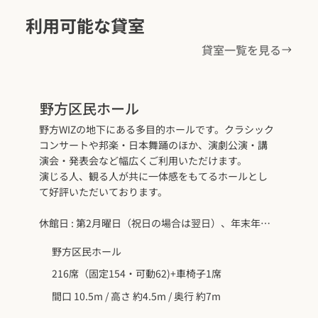
利用可能な貸室
貸室一覧を見る
野方区民ホール
野方WIZの地下にある多目的ホールです。クラシック
コンサートや邦楽・日本舞踊のほか、演劇公演・講
演会・発表会など幅広くご利用いただけます。
演じる人、観る人が共に一体感をもてるホールとし
て好評いただいております。
休館日 : 第2月曜日（祝日の場合は翌日）、年末年始
（12月29日～1月3日）
野方区民ホール
216席（固定154・可動62)+車椅子1席
間口 10.5m / 高さ 約4.5m / 奥行 約7m