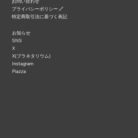
お問い合わせ
プライバシーポリシー 🔗
特定商取引法に基づく表記
お知らせ
SNS
X
X(プラネタリウム)
Instagram
Piazza
なかのZERO
東京都中野区中野2-9-7
TEL :
03-5340-5000
電話受付 : 9:00 ~ 19:00
開館時間 : 9:00 ~ 22:00
休館日 : 2・6・11月第4月曜日、年末年始（12/29 ~ 01/03）
なかの芸能小劇場