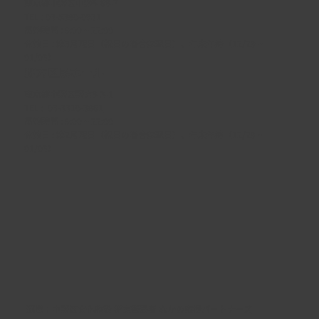
東京都中野区中野5-68-7
TEL :
03-5380-0931
開館時間 : 9:00 ~ 22:00
休館日 : 第3月曜日（祝日の場合は翌日）、年末年始（12/29 ~
01/03）
野方区民ホール
東京都中野区野方5-3-1
TEL :
03-3310-3861
開館時間 : 9:00 ~ 22:00
休館日 : 第2月曜日（祝日の場合は翌日）、年末年始（12/29 ~
01/03）
​運営：
中野区文化施設 指定管理者 なかの応援パートナーズ