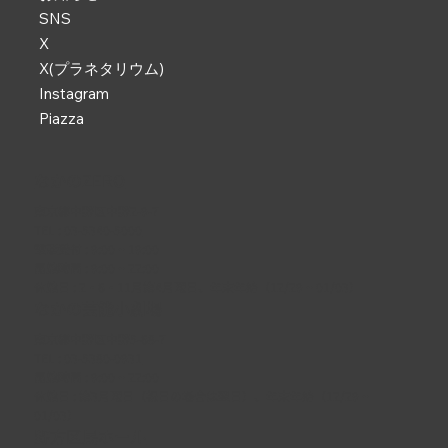
SNS
X
X(プラネタリウム)
Instagram
Piazza
なかのZERO
東京都中野区中野2-9-7
TEL :
03-5340-5000
電話受付 : 9:00 ~ 19:00
開館時間 : 9:00 ~ 22:00
休館日 : 2・6・11月第4月曜日、年末年始（12/29 ~ 01/03）
なかの芸能小劇場
東京都中野区中野5-68-7
TEL :
03-5380-0931
開館時間 : 9:00 ~ 22:00
休館日 : 第3月曜日（祝日の場合は翌日）、年末年始（12/29 ~
01/03）
野方区民ホール