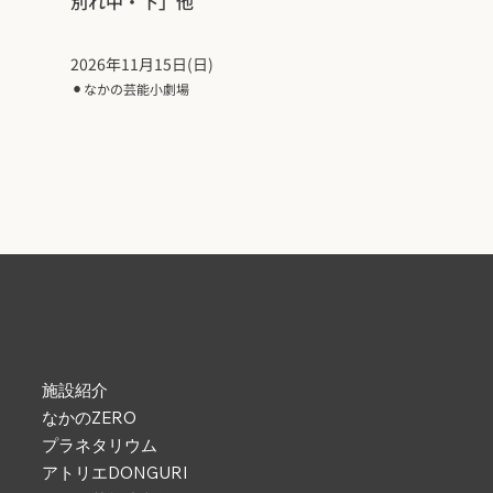
別れ中・下」他
2026年11月15日(日)
⚫︎
なかの芸能小劇場
施設紹介
なかのZERO
プラネタリウム
アトリエDONGURI