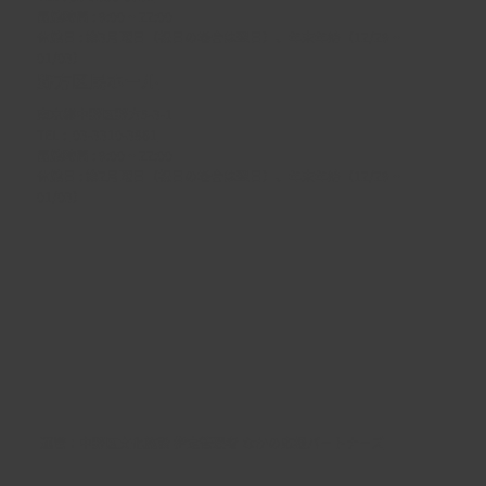
開館時間 : 9:00 ~ 22:00
休館日 : 第3月曜日（祝日の場合は翌日）、年末年始（12/29 ~
01/03）
野方区民ホール
東京都中野区野方5-3-1
TEL :
03-3310-3861
開館時間 : 9:00 ~ 22:00
休館日 : 第2月曜日（祝日の場合は翌日）、年末年始（12/29 ~
01/03）
​運営：
中野区文化施設 指定管理者 なかの応援パートナーズ