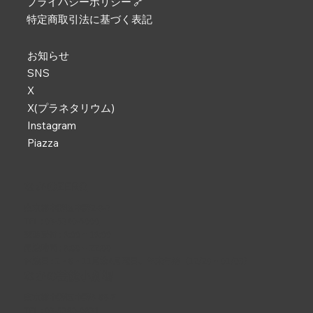
プライバシーポリシー 🔗
特定商取引法に基づく表記
お知らせ
SNS
X
X(プラネタリウム)
Instagram
Piazza
なかのZERO
東京都中野区中野2-9-7
TEL :
03-5340-5000
電話受付 : 9:00 ~ 19:00
開館時間 : 9:00 ~ 22:00
休館日 : 2・6・11月第4月曜日、年末年始（12/29 ~ 01/03）
なかの芸能小劇場
東京都中野区中野5-68-7
TEL :
03-5380-0931