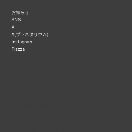
お知らせ
SNS
X
X(プラネタリウム)
Instagram
Piazza
なかのZERO
東京都中野区中野2-9-7
TEL :
03-5340-5000
電話受付 : 9:00 ~ 19:00
開館時間 : 9:00 ~ 22:00
休館日 : 2・6・11月第4月曜日、年末年始（12/29 ~ 01/03）
なかの芸能小劇場
東京都中野区中野5-68-7
TEL :
03-5380-0931
開館時間 : 9:00 ~ 22:00
休館日 : 第3月曜日（祝日の場合は翌日）、年末年始（12/29 ~