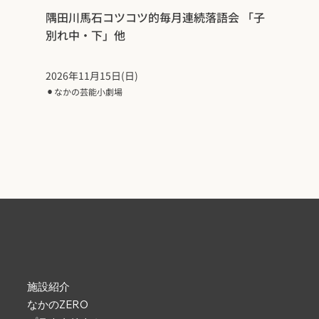
隅田川馬石コツコツ的毎月連続落語会 「子
別れ中・下」他
2026年11月15日(日)
⚫︎
なかの芸能小劇場
施設紹介
なかのZERO