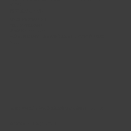
01/03）
野方区民ホール
東京都中野区野方5-3-1
TEL :
03-3310-3861
開館時間 : 9:00 ~ 22:00
休館日 : 第2月曜日（祝日の場合は翌日）、年末年始（12/29 ~
01/03）
​運営：
中野区文化施設 指定管理者 なかの応援パートナーズ
© 2026 Naka-lab. (ナカラボ)