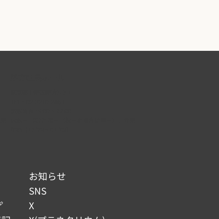
野方区民ホール
東京都中野区野方5-3-1
TEL :
03-3310-3861
開館時間 : 9:00 ~ 22:00
年末
休館日 : 第2月曜日（祝日の場合は翌日）、年末
年始（12/29 ~ 01/03）
お知らせ
SNS

X