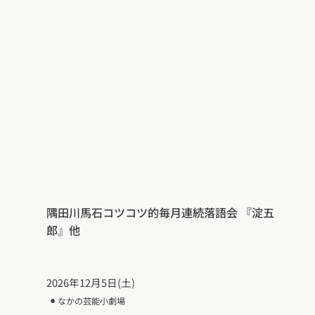
隅田川馬石コツコツ的毎月連続落語会 『淀五
郎』他
2026年12月5日(土)
⚫︎
なかの芸能小劇場