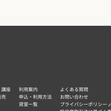
ERO
なかの芸能小劇場
中野2-9-7
東京都中野区中野5-68-7
340-5000
TEL :
03-5380-0931
:00 ~ 19:00
開館時間 : 9:00 ~ 22:00
:00 ~ 22:00
休館日 : 第3月曜日（祝日の場合は翌日）、
 2・6・11月第4月曜日、年末年始
年始（12/29 ~ 01/03）
 01/03）
・講座
利用案内
よくある質問
販売
申込・利用方法
お問い合わせ
貸室一覧
プライバシーポリシー 