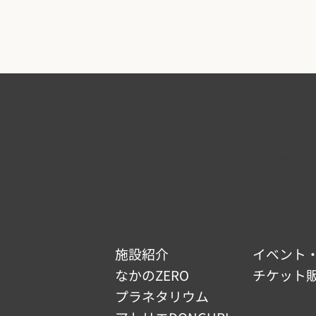
なかのZ
東京都中野区
TEL :
03-5
電話受付 : 9
開館時間 : 9
休館日 :
（12/29 ~
施設紹介
イベント
なかのZERO
チケット
プラネタリウム