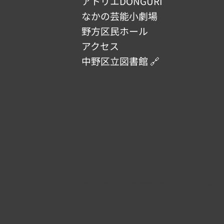
アトリエDONGURI
なかの芸能小劇場
野方区民ホール
アクセス
中野区立図書館 🔗
​運営：
中野区文化施設 指定管理者 なかの応援パート