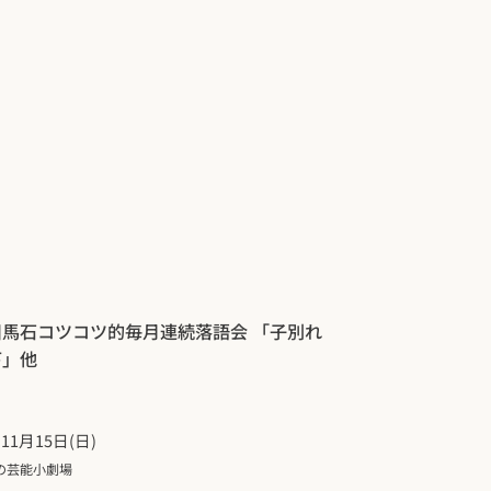
川馬石コツコツ的毎月連続落語会 「子別れ
下」他
年11月15日(日)
の芸能小劇場