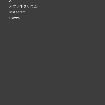
X
X(プラネタリウム)
Instagram
Piazza
なかのZERO
東京都中野区中野2-9-7
TEL :
03-5340-5000
電話受付 : 9:00 ~ 19:00
開館時間 : 9:00 ~ 22:00
休館日 : 2・6・11月第4月曜日、年末年始（12/29 ~ 01/03）
なかの芸能小劇場
東京都中野区中野5-68-7
TEL :
03-5380-0931
開館時間 : 9:00 ~ 22:00
休館日 : 第3月曜日（祝日の場合は翌日）、年末年始（12/29 ~
01/03）
野方区民ホール
東京都中野区野方5-3-1
TEL :
03-3310-3861