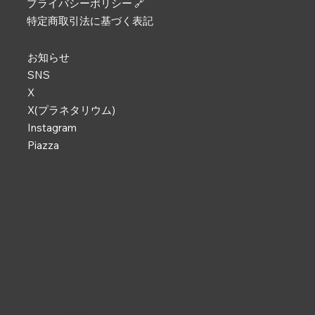
プライバシーポリシー 🔗
特定商取引法に基づく表記
お知らせ
SNS
X
X(プラネタリウム)
Instagram
Piazza
なかのZERO
東京都中野区中野2-9-7
TEL :
03-5340-5000
電話受付 : 9:00 ~ 19:00
開館時間 : 9:00 ~ 22:00
休館日 : 2・6・11月第4月曜日、年末年始（12/29 ~ 01/03）
なかの芸能小劇場
東京都中野区中野5-68-7
TEL :
03-5380-0931