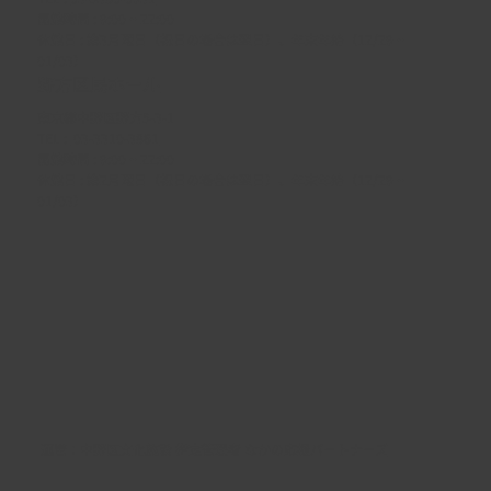
開館時間 : 9:00 ~ 22:00
休館日 : 第3月曜日（祝日の場合は翌日）、年末年始（12/29 ~
01/03）
野方区民ホール
東京都中野区野方5-3-1
TEL :
03-3310-3861
開館時間 : 9:00 ~ 22:00
休館日 : 第2月曜日（祝日の場合は翌日）、年末年始（12/29 ~
01/03）
​運営：
中野区文化施設 指定管理者 なかの応援パートナーズ