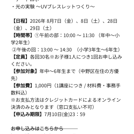
・光の実験 〜UVブレスレットつくり〜   
【日程】
2026年 8月7日（金）、8日（土）、28日
（金）、29日（土） 
【時間帯】
①午前の部：10:00 〜 11:30 （年中〜小
学2年生）
 ②午後の回：13:00 〜 14:30  （小学3年生〜6年生）
【定員】
各回30名※お子様1人につき1回お申し込み
ください。
【参加対象】
年中～6年生まで（中野区在住の方優
先） 
【参加費】
1,000円（1講座につき / 材料費・事務手
数料込）   
※お支払方法はクレジットカードによるオンライン
決済のみとなります（窓口支払い不可）  
【申込み期限】
7月10日(金)23：59
お申し込みはこちらから　　　