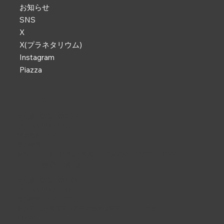
お知らせ
SNS
X
X(プラネタリウム)
Instagram
Piazza
なかのZERO
東京都中野区中野2-9-7
TEL :
03-5340-5000
電話受付 : 9:00 ~ 19:00
開館時間 : 9:00 ~ 22:00
休館日 : 2・6・11月第4月曜日、年末年始（12/29 ~ 01/03）
なかの芸能小劇場
東京都中野区中野5-68-7
TEL :
03-5380-0931
開館時間 : 9:00 ~ 22:00
休館日 : 第3月曜日（祝日の場合は翌日）、年末年始（12/29 ~
01/03）