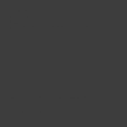
野方区民ホール
東京都中野区野方5-3-1
TEL :
03-3310-3861
開館時間 : 9:00 ~ 22:00
休館日 : 第2月曜日（祝日の場合は翌日）、年末年始（12/29 ~
01/03）
​運営：
中野区文化施設 指定管理者 なかの応援パートナーズ
© 2026 Naka-lab. (ナカラボ)