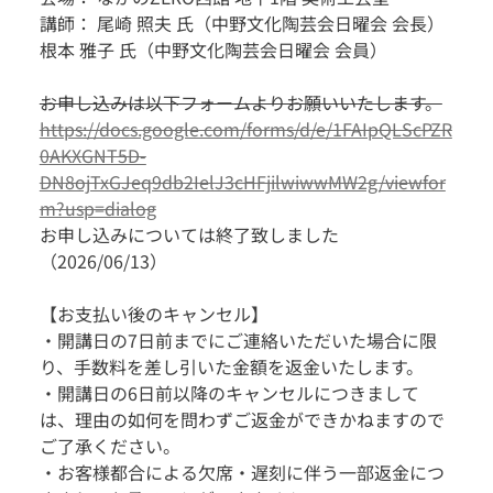
講師： 尾崎 照夫 氏（中野文化陶芸会日曜会 会長）
根本 雅子 氏（中野文化陶芸会日曜会 会員）
お申し込みは以下フォームよりお願いいたします。
https://docs.google.com/forms/d/e/1FAIpQLScPZR
0AKXGNT5D-
DN8ojTxGJeq9db2IelJ3cHFjilwiwwMW2g/viewfor
m?usp=dialog
お申し込みについては終了致しました
（2026/06/13）
【お支払い後のキャンセル】
・開講日の7日前までにご連絡いただいた場合に限
り、手数料を差し引いた金額を返金いたします。
・開講日の6日前以降のキャンセルにつきまして
は、理由の如何を問わずご返金ができかねますので
ご了承ください。
・お客様都合による欠席・遅刻に伴う一部返金につ