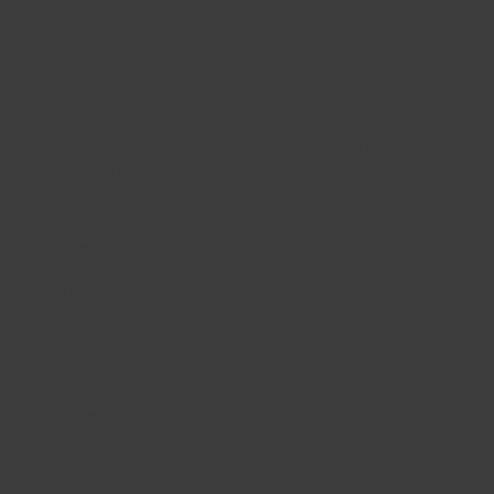
なかのZERO
東京都中野区中野2-9-7
TEL :
03-5340-5000
電話受付 : 9:00 ~ 19:00
開館時間 : 9:00 ~ 22:00
休館日 : 2・6・11月第4月曜日、年末年始（12/29 ~ 01/03）
なかの芸能小劇場
東京都中野区中野5-68-7
TEL :
03-5380-0931
開館時間 : 9:00 ~ 22:00
休館日 : 第3月曜日（祝日の場合は翌日）、年末年始（12/29 ~
01/03）
野方区民ホール
東京都中野区野方5-3-1
TEL :
03-3310-3861
開館時間 : 9:00 ~ 22:00
休館日 : 第2月曜日（祝日の場合は翌日）、年末年始（12/29 ~
01/03）