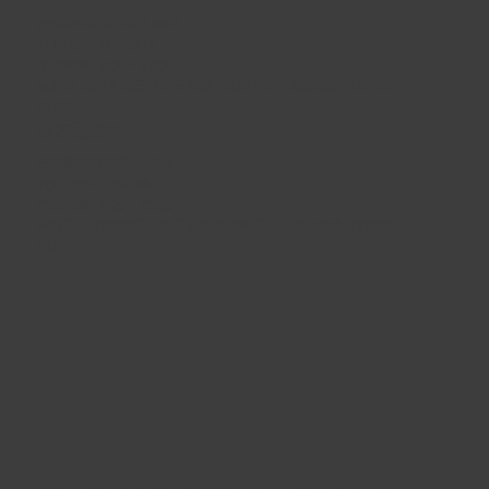
東京都中野区中野5-68-7
TEL :
03-5380-0931
開館時間 : 9:00 ~ 22:00
休館日 : 第3月曜日（祝日の場合は翌日）、年末年始（12/29 ~
01/03）
野方区民ホール
東京都中野区野方5-3-1
TEL :
03-3310-3861
開館時間 : 9:00 ~ 22:00
休館日 : 第2月曜日（祝日の場合は翌日）、年末年始（12/29 ~
01/03）