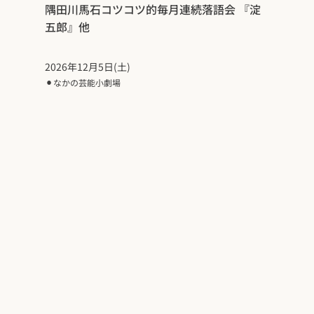
隅田川馬石コツコツ的毎月連続落語会 『淀
五郎』他
2026年12月5日(土)
⚫︎
なかの芸能小劇場