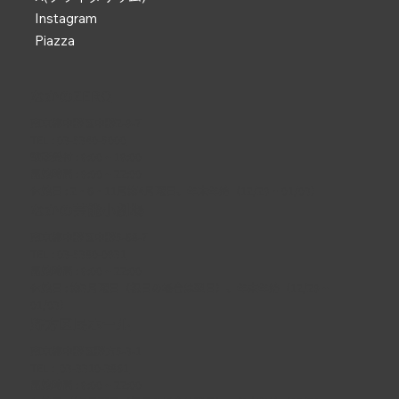
Instagram
Piazza
なかのZERO
東京都中野区中野2-9-7
TEL :
03-5340-5000
電話受付 : 9:00 ~ 19:00
開館時間 : 9:00 ~ 22:00
休館日 : 2・6・11月第4月曜日、年末年始（12/29 ~ 01/03）
なかの芸能小劇場
東京都中野区中野5-68-7
TEL :
03-5380-0931
開館時間 : 9:00 ~ 22:00
休館日 : 第3月曜日（祝日の場合は翌日）、年末年始（12/29 ~
01/03）
野方区民ホール
東京都中野区野方5-3-1
TEL :
03-3310-3861
開館時間 : 9:00 ~ 22:00