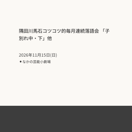
隅田川馬石コツコツ的毎月連続落語会 「子
別れ中・下」他
2026年11月15日(日)
⚫︎
なかの芸能小劇場