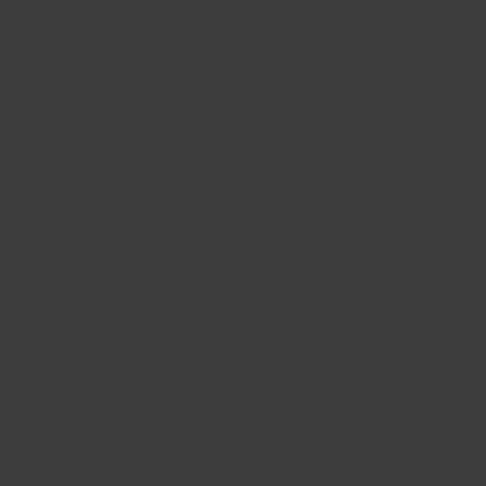
東京都中野区中野5-68-7
TEL :
03-5380-0931
開館時間 : 9:00 ~ 22:00
休館日 : 第3月曜日（祝日の場合は翌日）、年末年始（12/29 ~
01/03）
野方区民ホール
東京都中野区野方5-3-1
TEL :
03-3310-3861
開館時間 : 9:00 ~ 22:00
休館日 : 第2月曜日（祝日の場合は翌日）、年末年始（12/29 ~
01/03）