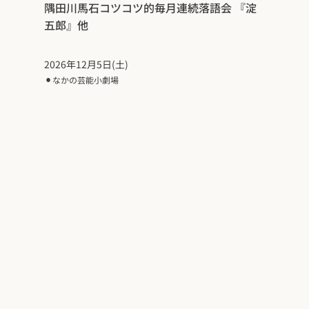
隅田川馬石コツコツ的毎月連続落語会 『淀
五郎』他
2026年12月5日(土)
⚫︎
なかの芸能小劇場