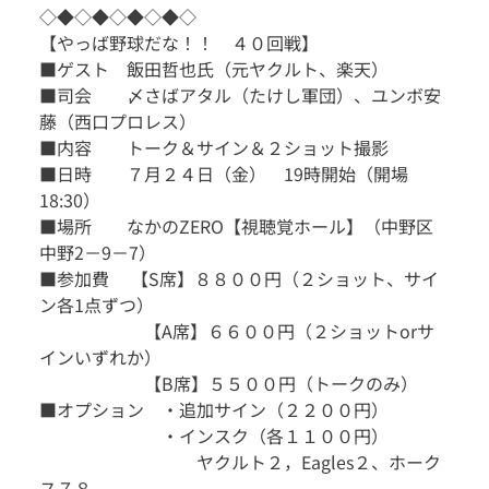
◇◆◇◆◇◆◇◆◇
【やっば野球だな！！　４０回戦】　
■ゲスト　飯田哲也氏（元ヤクルト、楽天）
■司会　　〆さばアタル（たけし軍団）、ユンボ安
藤（西口プロレス）
■内容　　トーク＆サイン＆２ショット撮影
■日時　　７月２４日（金）　19時開始（開場
18:30）
■場所　　なかのZERO【視聴覚ホール】（中野区
中野2－9－7）
■参加費　 【S席】８８００円（２ショット、サイ
ン各1点ずつ）
　　　　　　【A席】６６００円（２ショットorサ
インいずれか）
　　　　　　【B席】５５００円（トークのみ）
■オプション　・追加サイン（２２００円）
　　　　　　　・インスク（各１１００円）
　　　　　　　　　ヤクルト２，Eagles２、ホーク
ス７８