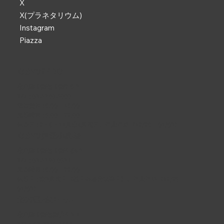
X
X(プラネタリウム)
Instagram
Piazza
なかのZERO
東京都中野区中野2-9-7
TEL :
03-5340-5000
電話受付 : 9:00 ~ 19:00
開館時間 : 9:00 ~ 22:00
休館日 : 2・6・11月第4月曜日、年末年始（12/29 ~ 01/03）
なかの芸能小劇場
東京都中野区中野5-68-7
TEL :
03-5380-0931
開館時間 : 9:00 ~ 22:00
休館日 : 第3月曜日（祝日の場合は翌日）、年末年始（12/29 ~
01/03）
野方区民ホール
東京都中野区野方5-3-1
TEL :
03-3310-3861