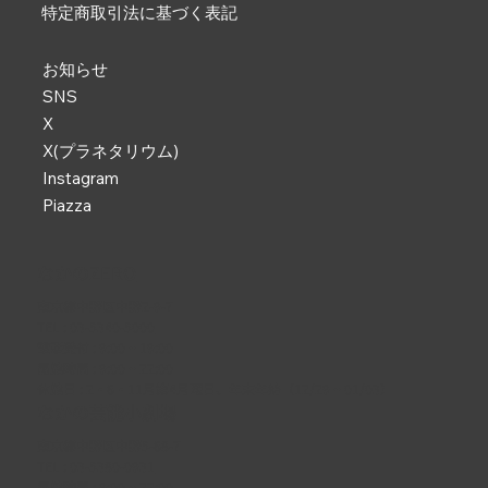
特定商取引法に基づく表記
お知らせ
SNS
X
X(プラネタリウム)
Instagram
Piazza
なかのZERO
東京都中野区中野2-9-7
TEL :
03-5340-5000
電話受付 : 9:00 ~ 19:00
開館時間 : 9:00 ~ 22:00
休館日 : 2・6・11月第4月曜日、年末年始（12/29 ~ 01/03）
なかの芸能小劇場
東京都中野区中野5-68-7
TEL :
03-5380-0931
開館時間 : 9:00 ~ 22:00