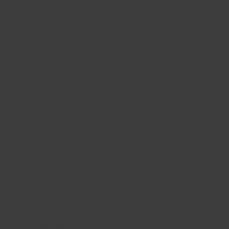
休館日 : 第3月曜日（祝日の場合は翌日）、年末年始（12/29 ~
01/03）
野方区民ホール
東京都中野区野方5-3-1
TEL :
03-3310-3861
開館時間 : 9:00 ~ 22:00
休館日 : 第2月曜日（祝日の場合は翌日）、年末年始（12/29 ~
01/03）
​運営：
中野区文化施設 指定管理者 なかの応援パートナーズ
© 2026 Naka-lab. (ナカラボ)