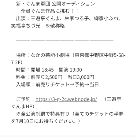
　新・ぐんま軍団 公開オーディション
　―全員ぐんま作品に挑む！！―
　出演：三遊亭ぐんま、林家つる子、柳家小ふね、
笑福亭ちづ光　※敬称略
　――――――――――――――――――――
　場所：なかの芸能小劇場（東京都中野区中野5-68-
7 2F）
　時間：開場 18:45　開演 19:00
　料金：前売り2,500円　当日3,000円
　入場順：前売りチケット→予約→当日
　ご予約：
https://3-g-2c.webnode.jp/
　（三遊亭
ぐんまHP）
　※全公演制覇で特典有り（全てのチケットの半券
を7月10日にお持ちください。）