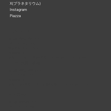
X(プラネタリウム)
Instagram
Piazza
なかのZERO
東京都中野区中野2-9-7
TEL :
03-5340-5000
電話受付 : 9:00 ~ 19:00
開館時間 : 9:00 ~ 22:00
休館日 : 2・6・11月第4月曜日、年末年始（12/29 ~ 01/03）
なかの芸能小劇場
東京都中野区中野5-68-7
TEL :
03-5380-0931
開館時間 : 9:00 ~ 22:00
休館日 : 第3月曜日（祝日の場合は翌日）、年末年始（12/29 ~
01/03）
野方区民ホール
東京都中野区野方5-3-1
TEL :
03-3310-3861