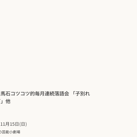
川馬石コツコツ的毎月連続落語会 「子別れ
下」他
年11月15日(日)
の芸能小劇場