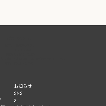
野方区民ホール
東京都中野区野方5-3-1
TEL :
03-3310-3861
開館時間 : 9:00 ~ 22:00
年末
休館日 : 第2月曜日（祝日の場合は翌日）、年末
年始（12/29 ~ 01/03）
お知らせ
SNS

X