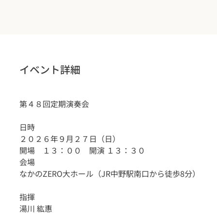
イベント詳細
第４８回定期演奏会
日時
２０２６年９月２７日（日）　
開場　１３：００　開演 １３：３０
会場
なかのZERO大ホール（JR中野駅南口から徒歩8分）
指揮
湯川 紘惠