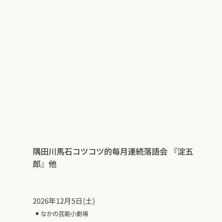
隅田川馬石コツコツ的毎月連続落語会 『淀五
郎』他
2026年12月5日(土)
⚫︎
なかの芸能小劇場