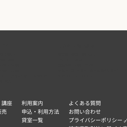
ERO
なかの芸能小劇場
中野2-9-7
東京都中野区中野5-68-7
340-5000
TEL :
03-5380-0931
:00 ~ 19:00
開館時間 : 9:00 ~ 22:00
:00 ~ 22:00
休館日 : 第3月曜日（祝日の場合は翌日）、
 2・6・11月第4月曜日、年末年始
年始（12/29 ~ 01/03）
 01/03）
・講座
利用案内
よくある質問
販売
申込・利用方法
お問い合わせ
貸室一覧
プライバシーポリシー 