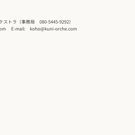
トラ（事務局 080-5445-9292）
com
E-mail:
koho@kuni-orche.com