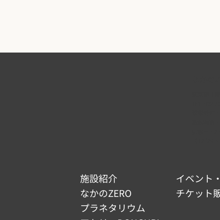
なかのZ
東京都中野区
TEL :
03-5
電話受付 : 9
開館時間 : 9
休館日 :
（12/29 ~
施設紹介
イベント
なかのZERO
チケット
プラネタリウム