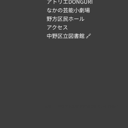
アトリエDONGURI
なかの芸能小劇場
野方区民ホール
アクセス
中野区立図書館 🔗
​運営：
中野区文化施設 指定管理者 なかの応援パート