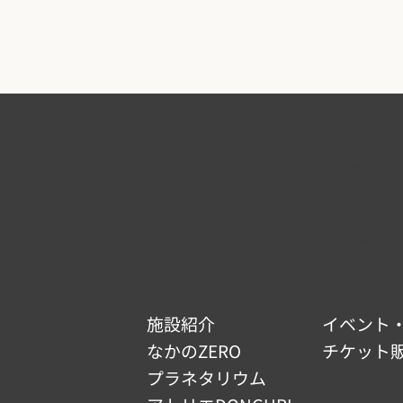
なかのZ
東京都中野区
TEL :
03-5
電話受付 : 9
開館時間 : 9
休館日 :
（12/29 ~
施設紹介
イベント
なかのZERO
チケット
プラネタリウム