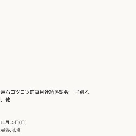
川馬石コツコツ的毎月連続落語会 「子別れ
下」他
年11月15日(日)
の芸能小劇場