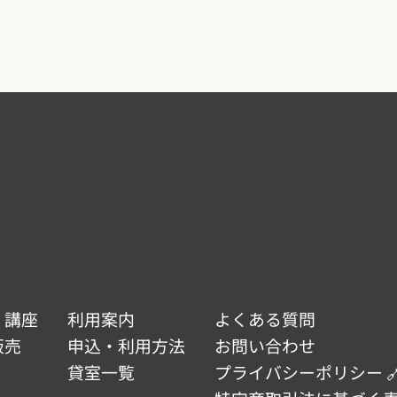
ERO
なかの芸能小劇場
中野2-9-7
東京都中野区中野5-68-7
340-5000
TEL :
03-5380-0931
:00 ~ 19:00
開館時間 : 9:00 ~ 22:00
:00 ~ 22:00
休館日 : 第3月曜日（祝日の場合は翌日）、
 2・6・11月第4月曜日、年末年始
年始（12/29 ~ 01/03）
 01/03）
・講座
利用案内
よくある質問
販売
申込・利用方法
お問い合わせ
貸室一覧
プライバシーポリシー 