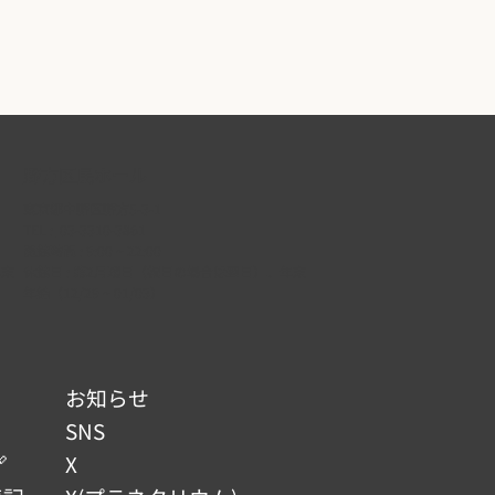
野方区民ホール
東京都中野区野方5-3-1
TEL :
03-3310-3861
開館時間 : 9:00 ~ 22:00
年末
休館日 : 第2月曜日（祝日の場合は翌日）、年末
年始（12/29 ~ 01/03）
お知らせ
SNS

X