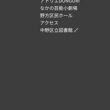
アトリエDONGURI
なかの芸能小劇場
野方区民ホール
アクセス
中野区立図書館 🔗
​運営：
中野区文化施設 指定管理者 なかの応援パート