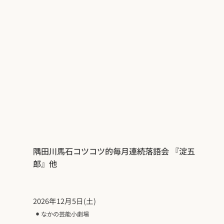
隅田川馬石コツコツ的毎月連続落語会 『淀五
郎』他
2026年12月5日(土)
⚫︎
なかの芸能小劇場