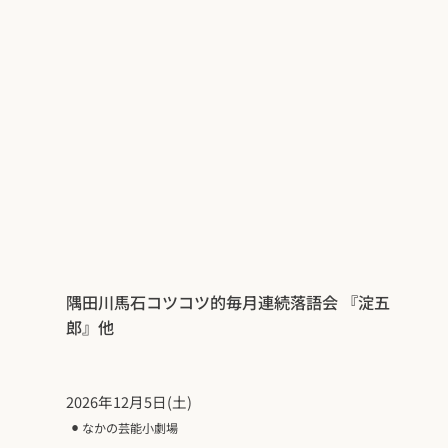
隅田川馬石コツコツ的毎月連続落語会 『淀五
郎』他
2026年12月5日(土)
⚫︎
なかの芸能小劇場