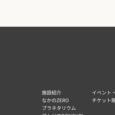
なかのZ
東京都中野区
TEL :
03-5
電話受付 : 9
開館時間 : 9
休館日 :
（12/29 ~
施設紹介
イベント
なかのZERO
チケット
プラネタリウム