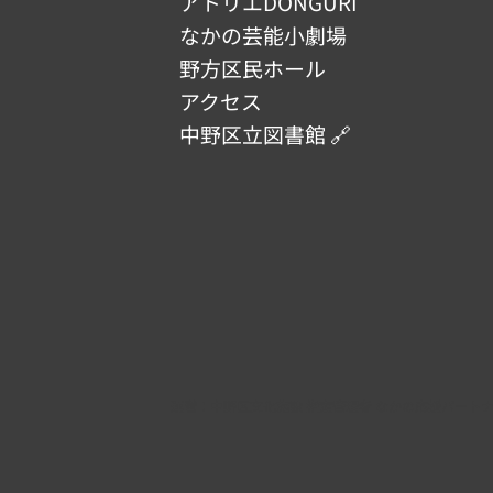
アトリエDONGURI
なかの芸能小劇場
野方区民ホール
アクセス
中野区立図書館 🔗
​運営：
中野区文化施設 指定管理者 なかの応援パート