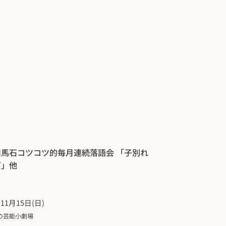
川馬石コツコツ的毎月連続落語会 「子別れ
下」他
年11月15日(日)
の芸能小劇場