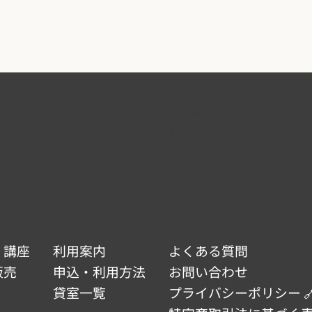
ERO
なかの芸能小劇場
中野2-9-7
東京都中野区中野5-68-7
340-5000
TEL :
03-5380-0931
:00 ~ 19:00
開館時間 : 9:00 ~ 22:00
:00 ~ 22:00
休館日 : 第3月曜日（祝日の場合は翌日）、
 2・6・11月第4月曜日、年末年始
年始（12/29 ~ 01/03）
 01/03）
・講座
利用案内
よくある質問
販売
申込・利用方法
お問い合わせ
貸室一覧
プライバシーポリシー 