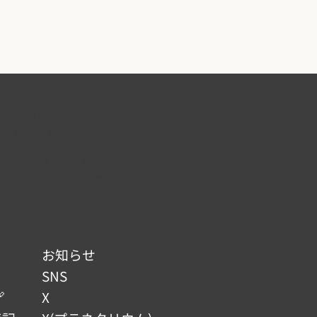
野方区民ホール
東京都中野区野方5-3-1
TEL :
03-3310-3861
開館時間 : 9:00 ~ 22:00
年末
休館日 : 第2月曜日（祝日の場合は翌日）、年末
年始（12/29 ~ 01/03）
お知らせ
SNS

X