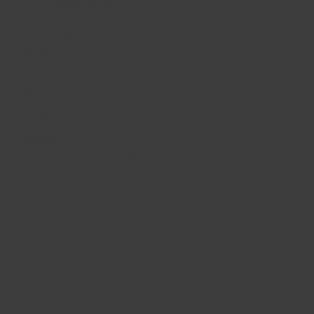
なかの芸能小劇場
東京都中野区中野5-68-7
TEL :
03-5380-0931
開館時間 : 9:00 ~ 22:00
休館日 : 第3月曜日（祝日の場合は翌日）、年末年始（12/29 ~
01/03）
野方区民ホール
東京都中野区野方5-3-1
TEL :
03-3310-3861
開館時間 : 9:00 ~ 22:00
休館日 : 第2月曜日（祝日の場合は翌日）、年末年始（12/29 ~
01/03）