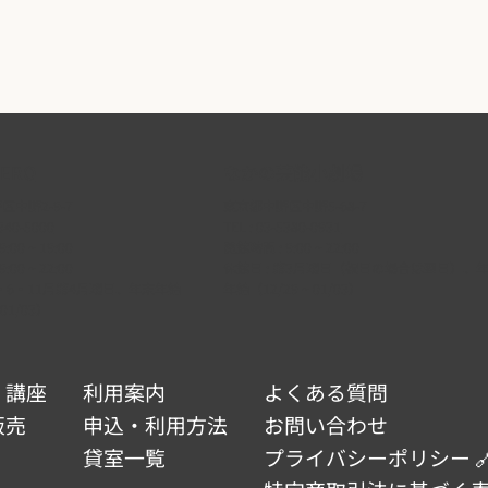
ERO
なかの芸能小劇場
中野2-9-7
東京都中野区中野5-68-7
340-5000
TEL :
03-5380-0931
:00 ~ 19:00
開館時間 : 9:00 ~ 22:00
:00 ~ 22:00
休館日 : 第3月曜日（祝日の場合は翌日）、
 2・6・11月第4月曜日、年末年始
年始（12/29 ~ 01/03）
 01/03）
・講座
利用案内
よくある質問
販売
申込・利用方法
お問い合わせ
貸室一覧
プライバシーポリシー 