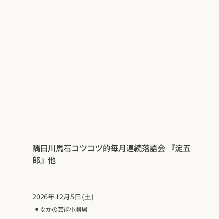
隅田川馬石コツコツ的毎月連続落語会 『淀五
郎』他
2026年12月5日(土)
⚫︎
なかの芸能小劇場