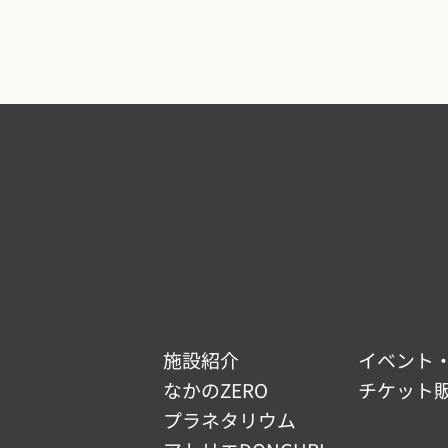
なかのZ
東京都中野区
TEL :
03-5
電話受付 : 9
開館時間 : 9
休館日 :
（12/29 ~
施設紹介
イベント
なかのZERO
チケット
プラネタリウム