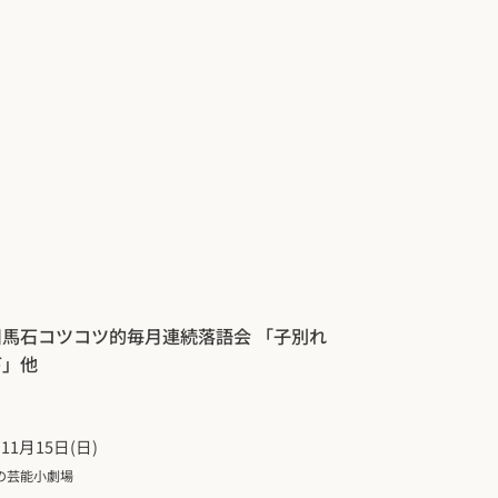
川馬石コツコツ的毎月連続落語会 「子別れ
下」他
年11月15日(日)
の芸能小劇場