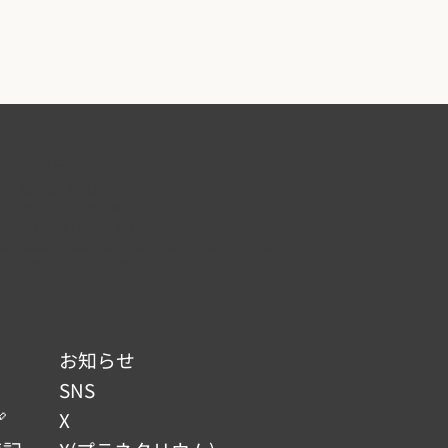
野方区民ホール
東京都中野区野方5-3-1
TEL :
03-3310-3861
開館時間 : 9:00 ~ 22:00
年末
休館日 : 第2月曜日（祝日の場合は翌日）、年末
年始（12/29 ~ 01/03）
お知らせ
SNS

X