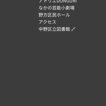
アトリエDONGURI
なかの芸能小劇場
野方区民ホール
アクセス
中野区立図書館 🔗
​運営：
中野区文化施設 指定管理者 なかの応援パート