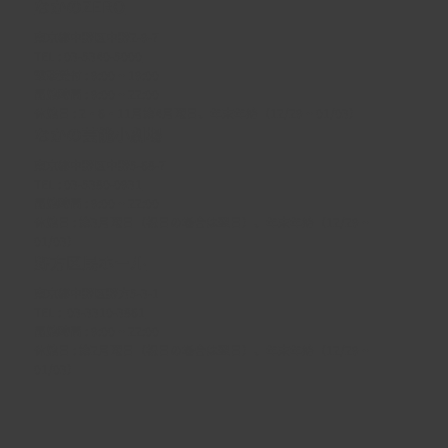
なかのZERO
東京都中野区中野2-9-7
TEL :
03-5340-5000
電話受付 : 9:00 ~ 19:00
開館時間 : 9:00 ~ 22:00
休館日 : 2・6・11月第4月曜日、年末年始（12/29 ~ 01/03）
なかの芸能小劇場
東京都中野区中野5-68-7
TEL :
03-5380-0931
開館時間 : 9:00 ~ 22:00
休館日 : 第3月曜日（祝日の場合は翌日）、年末年始（12/29 ~
01/03）
野方区民ホール
東京都中野区野方5-3-1
TEL :
03-3310-3861
開館時間 : 9:00 ~ 22:00
休館日 : 第2月曜日（祝日の場合は翌日）、年末年始（12/29 ~
01/03）