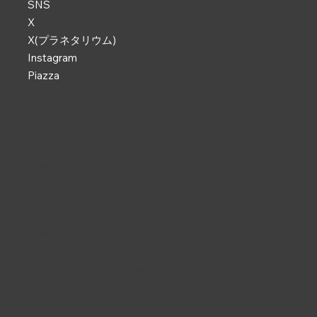
SNS
X
X(プラネタリウム)
Instagram
Piazza
なかのZERO
東京都中野区中野2-9-7
TEL :
03-5340-5000
電話受付 : 9:00 ~ 19:00
開館時間 : 9:00 ~ 22:00
休館日 : 2・6・11月第4月曜日、年末年始（12/29 ~ 01/03）
なかの芸能小劇場
東京都中野区中野5-68-7
TEL :
03-5380-0931
開館時間 : 9:00 ~ 22:00
休館日 : 第3月曜日（祝日の場合は翌日）、年末年始（12/29 ~
01/03）
野方区民ホール