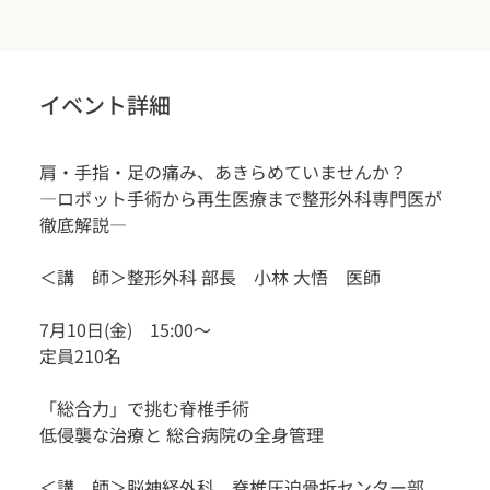
イベント詳細
肩・手指・足の痛み、あきらめていませんか？
―ロボット手術から再生医療まで整形外科専門医が
徹底解説―
＜講　師＞整形外科 部長　小林 大悟　医師
7月10日(金)　15:00～
定員210名
「総合力」で挑む脊椎手術
低侵襲な治療と 総合病院の全身管理
＜講　師＞脳神経外科　脊椎圧迫骨折センター部