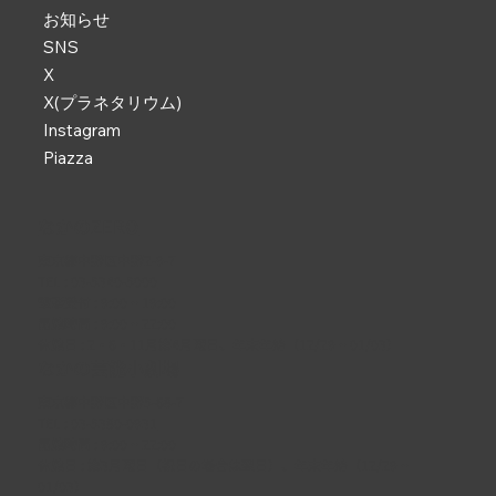
お知らせ
SNS
X
X(プラネタリウム)
Instagram
Piazza
なかのZERO
東京都中野区中野2-9-7
TEL :
03-5340-5000
電話受付 : 9:00 ~ 19:00
開館時間 : 9:00 ~ 22:00
休館日 : 2・6・11月第4月曜日、年末年始（12/29 ~ 01/03）
なかの芸能小劇場
東京都中野区中野5-68-7
TEL :
03-5380-0931
開館時間 : 9:00 ~ 22:00
休館日 : 第3月曜日（祝日の場合は翌日）、年末年始（12/29 ~
01/03）