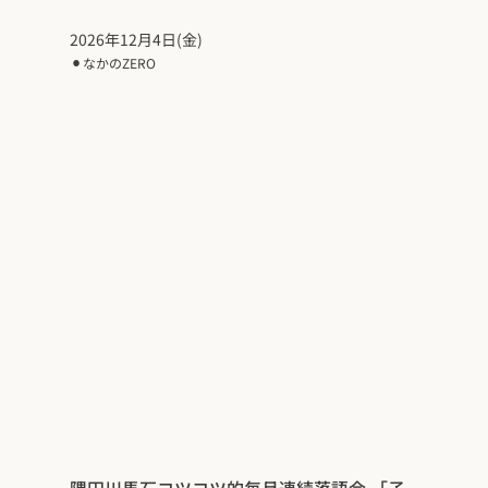
2026年12月4日(金)
⚫︎
なかのZERO
隅田川馬石コツコツ的毎月連続落語会 「子