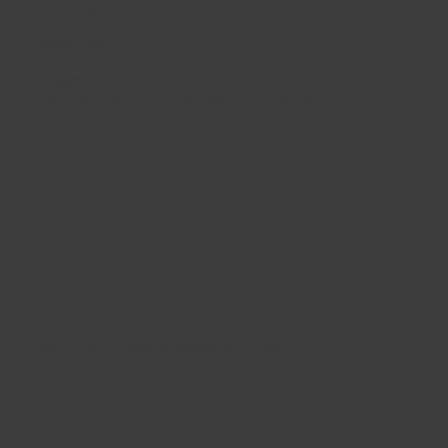
野方区民ホール
東京都中野区野方5-3-1
TEL :
03-3310-3861
開館時間 : 9:00 ~ 22:00
休館日 : 第2月曜日（祝日の場合は翌日）、年末年始（12/29 ~
01/03）
​運営：
中野区文化施設 指定管理者 なかの応援パートナーズ
© 2026 Naka-lab. (ナカラボ)