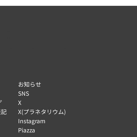
野方区民ホール
東京都中野区野方5-3-1
TEL :
03-3310-3861
開館時間 : 9:00 ~ 22:00
年末
休館日 : 第2月曜日（祝日の場合は翌日）、年末
年始（12/29 ~ 01/03）
お知らせ
SNS

X
表記
X(プラネタリウム)
Instagram
Piazza