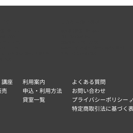
ERO
なかの芸能小劇場
中野2-9-7
東京都中野区中野5-68-7
340-5000
TEL :
03-5380-0931
:00 ~ 19:00
開館時間 : 9:00 ~ 22:00
:00 ~ 22:00
休館日 : 第3月曜日（祝日の場合は翌日）、
 2・6・11月第4月曜日、年末年始
年始（12/29 ~ 01/03）
 01/03）
・講座
利用案内
よくある質問
販売
申込・利用方法
お問い合わせ
貸室一覧
プライバシーポリシー 
特定商取引法に基づく