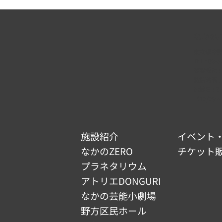
なかのZ
東京都中野区
TEL :
03-5
電話受付 : 9
開館時間 : 9
休館日 :
（12/29 ~
施設紹介
イベント
なかのZERO
チケット
プラネタリウム
アトリエDONGURI
なかの芸能小劇場
野方区民ホール