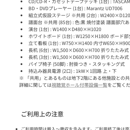
CD/CD-R・カセットテープデッキ (1台) : TASCAM 
BD・DVDプレーヤー (1台) : Marantz UD7006
組立式仮設ステージ ※共用 (2台) : W2400×D120
譜面台 ※共用 (85台) : 色:黒 焼付塗装 譜面部穴
演台 (1台) : W1400×D480×H1020
ホワイトボード (1台) : W1250×H1800 ボード部
立て看板 (1台) : W750×H1400 内寸W650×H90
長机 (6台) : W1,500×D600×H700 折りたたみ式
長机 (3台) : W1,500×D600×H700 折りたたみ式
パイプ椅子 (50脚) : 肘掛つき・スタッキング式
持込み器具電源 (2口) : 1kW×1回路 上・下
※ 「共用」とあるものは地下2階にある他施設との共
詳細に関しては
視聴覚ホール付帯設備一覧
をご覧く
​ご利用上の注意
ご利用時間は搬入～撤収を含みます。ご利用終了後は原