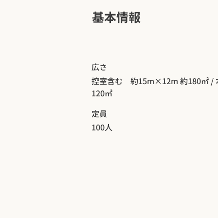
​基本情報
広さ
控室含む 約15m×12m 約180㎡ /
120㎡
定員
100人