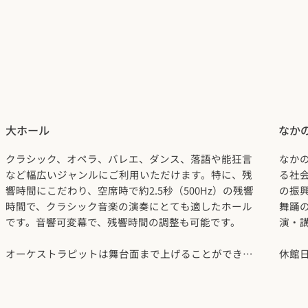
大ホール
なか
クラシック、オペラ、バレエ、ダンス、落語や能狂言
なか
など幅広いジャンルにご利用いただけます。特に、残
る社会
響時間にこだわり、空席時で約2.5秒（500Hz）の残響
の振
時間で、クラシック音楽の演奏にとても適したホール
舞踊
です。音響可変幕で、残響時間の調整も可能です。
演・
オーケストラピットは舞台面まで上げることができ、
休館日
舞台上を広く使用し、演出面でさまざまな応用が可能
（12
です。
ブルーレイ、ハイビジョン対応のプロジェクターやス