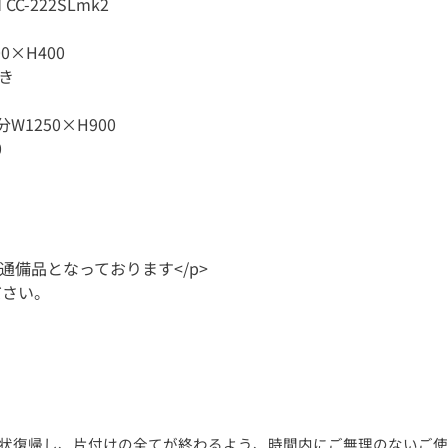
CC-222SLmk2
0×H400
あき
分W1250×H900
0
通備品となっております</p>
ださい。
状復帰し、片付けの全てが終わるよう、時間内にご無理のないご使