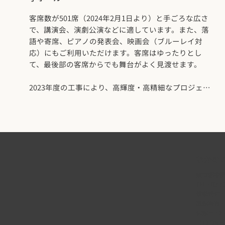
客席数が501席（2024年2月1日より）と手ごろな広さ
で、講演会、演劇公演などに適しています。また、落
語や寄席、ピアノの発表会、映画会（ブルーレイ対
応）にもご利用いただけます。客席はゆったりとし
て、最後部の客席からでも舞台がよく見渡せます。
2023年度の工事により、高輝度・高精細なプロジェク
ターへの更新、経年劣化した音響・照明設備の機器更
新を行いました。また、車いすの専用エリアの設置、
トイレ改修等も行っております。リニューアルされた
ホールをぜひご利用ください。
休館日 : 2・6・11月第4月曜日、年末年始（12月29日
なかのZ
～1月3日）
東京都中野区
TEL :
03-5
電話受付 : 9
開館時間 : 9
休館日 :
（12/29 ~