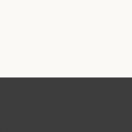
クリーンなどの付帯設備も充実しており、また、
5.1CHの迫力あるサラウンド音響を備えています。セ
ミナーや研修会などの会社イベントや式典、講演会、
上映会なども多くご利用いただけます。
ホールの客席部分の奥行が浅いので、後部の客席や2
階席でも舞台が近くに見えるという特徴があります。
2016年度の大規模改修工事により、大ホールは、舞台
音響設備を一新いたしました。客席のどこでも舞台上
の音がよく聞こえ、大音量を出した際のひび割れもな
くなります。また、客席照明もLED化し、省エネ化を
図るとともに客席が明るくなり、手元の資料等が見え
やすくなりました。
より快適に多目的にご利用いただけるようにリニュー
ERO
なかの芸能小劇場
アルしたホールをぜひご利用ください。
中野2-9-7
東京都中野区中野5-68-7
340-5000
TEL :
03-5380-0931
休館日 : 2・6・11月第4月曜日、年末年始（12月29日
:00 ~ 19:00
開館時間 : 9:00 ~ 22:00
～1月3日）
:00 ~ 22:00
休館日 : 第3月曜日（祝日の場合は翌日）、
 2・6・11月第4月曜日、年末年始
年始（12/29 ~ 01/03）
 01/03）