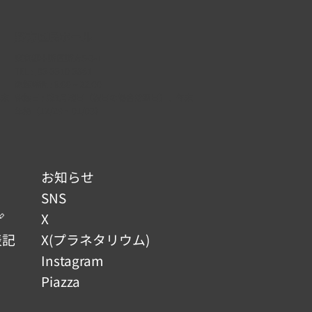
野方区民ホール
東京都中野区野方5-3-1
TEL :
03-3310-3861
開館時間 : 9:00 ~ 22:00
年末
休館日 : 第2月曜日（祝日の場合は翌日）、年末
年始（12/29 ~ 01/03）
不
お知らせ
SNS

X
表記
X(プラネタリウム)
Instagram
Piazza