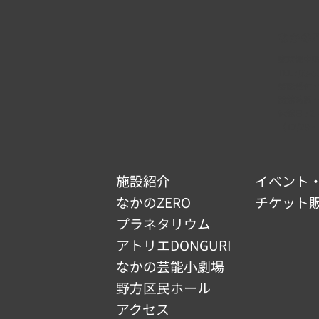
なかのZ
東京都中野区
TEL :
03-5
電話受付 : 9
開館時間 : 9
休館日 :
【お知らせ】アトリエ
なかの芸能
（12/29 ~
DONGURI 台風接近に伴う休
ホール 利
業のご案内（6月27日）
金の廃止）
施設紹介
イベント
のお知らせ
なかのZERO
チケット
プラネタリウム
アトリエDONGURI
なかの芸能小劇場
野方区民ホール
アクセス