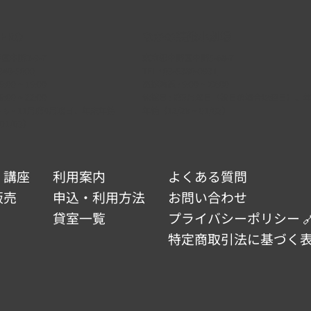
ERO
なかの芸能小劇場
中野2-9-7
東京都中野区中野5-68-7
340-5000
TEL :
03-5380-0931
:00 ~ 19:00
開館時間 : 9:00 ~ 22:00
:00 ~ 22:00
休館日 : 第3月曜日（祝日の場合は翌日）、
 2・6・11月第4月曜日、年末年始
年始（12/29 ~ 01/03）
小劇場・野方区民
キャッシュレス決済ご利用
 01/03）
用料金改定（中間料
可日のお知らせ
および還付手続き
・講座
利用案内
よくある質問
販売
申込・利用方法
お問い合わせ
貸室一覧
プライバシーポリシー 
特定商取引法に基づく